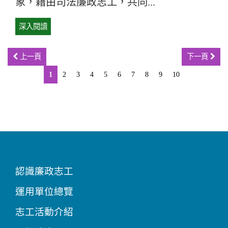
象，藉由司法廉政志工，共同...
深入閱讀
上一頁
下一頁
1
2
3
4
5
6
7
8
9
10
認識廉政志工
運用單位總覽
志工活動介紹