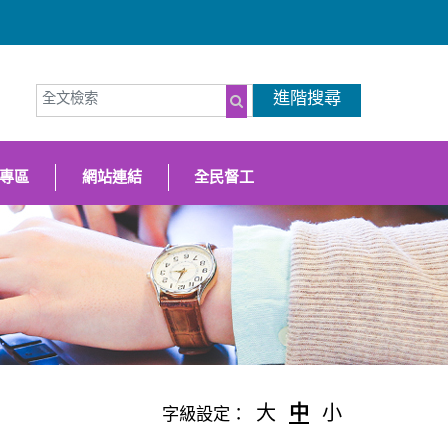
全文檢索
進階搜尋
（另開新視窗
搜尋
專區
網站連結
全民督工
大
中
小
字級設定：