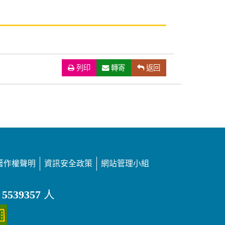
列印
（另開新視窗）
轉寄
返回
著作權聲明
資訊安全政策
網站管理小組
：
5539357
人
（另開新視窗）