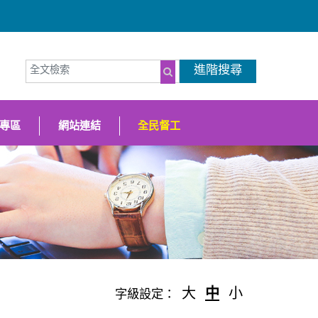
全文檢索
進階搜尋
（另開新視窗
搜尋
專區
網站連結
全民督工
大
中
小
字級設定：