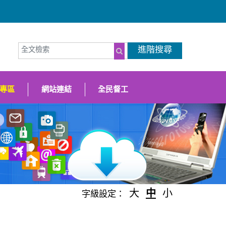
全文檢索
進階搜尋
（另開新視窗
搜尋
專區
網站連結
全民督工
大
中
小
字級設定：