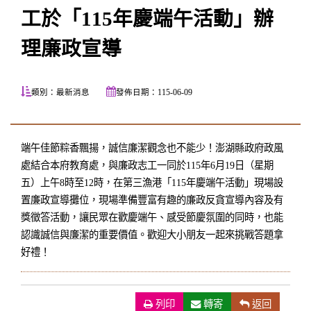
工於「115年慶端午活動」辦
理廉政宣導
類別：最新消息
發佈日期：115-06-09
端午佳節粽香飄揚，誠信廉潔觀念也不能少！澎湖縣政府政風
處結合本府教育處，與廉政志工一同於115年6月19日（星期
五）上午8時至12時，在第三漁港「115年慶端午活動」現場設
置廉政宣導攤位，現場準備豐富有趣的廉政反貪宣導內容及有
獎徵答活動，讓民眾在歡慶端午、感受節慶氛圍的同時，也能
認識誠信與廉潔的重要價值。歡迎大小朋友一起來挑戰答題拿
好禮！
列印
（另開新視窗）
轉寄
返回