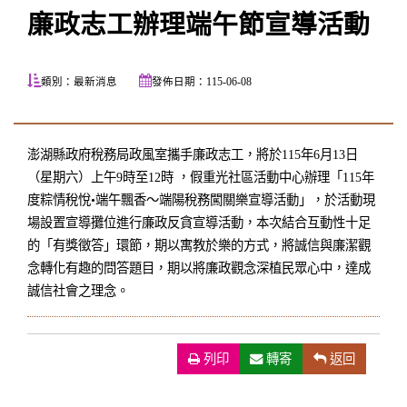
廉政志工辦理端午節宣導活動
類別：最新消息
發佈日期：115-06-08
澎湖縣政府稅務局政風室攜手廉政志工，將於115年6月13日
（星期六）上午9時至12時 ，假重光社區活動中心辦理「115年
度粽情稅悅•端午飄香～端陽稅務闖關樂宣導活動」，於活動現
場設置宣導攤位進行廉政反貪宣導活動，本次
結合互動性十足
的「有獎徵答」環節，期以寓教於樂的方式，將誠信與廉潔觀
念轉化有趣的問答題目，期以將廉政觀念深植民眾心中，達成
誠信社會之理念。
列印
（另開新視窗）
轉寄
返回