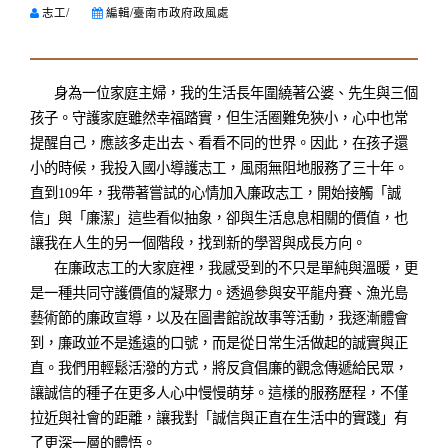
志工/
編輯/臺南市政府政風處
身為一位家庭主婦，我的生活長年圍繞著公婆、先生與三個
孩子。守護家庭雖然幸福踏實，但生活圈難免狹小，心中也常
提醒自己，應該多走出去、看看不同的世界。因此，在孩子還
小的時候，我投入國小導護志工，風雨無阻地服務了三十年。
直到109年，我帶著嘗試的心情加入廉政志工，開始接觸「誠
信」與「廉潔」這些看似抽象，卻與生活息息相關的價值，也
讓我在人生的另一個階段，找到新的學習與成長方向。
在廉政志工的大家庭裡，我感受到的不只是單純與溫暖，更
是一種共同守護價值的凝聚力。透過參與安平龍舟賽、漁光島
藝術節的廉政宣導，以及在圖書館說故事等活動，我逐漸體會
到，廉政並不是遙遠的口號，而是從日常生活做起的誠實與正
直。我們用輕鬆活潑的方式，將反貪倡廉的觀念傳遞給民眾，
讓誠信的種子在更多人心中慢慢萌芽。這樣的服務歷程，不僅
拉近與社會的距離，讓我對「誠信與正直在生活中的實踐」有
了更深一層的體悟。