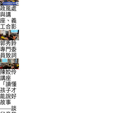
政風處
與講
座、義
工合影
郭秀鈴
專門委
員致詞
陳姣伶
講座
「讀懂
孩子才
能說好
故事
——談