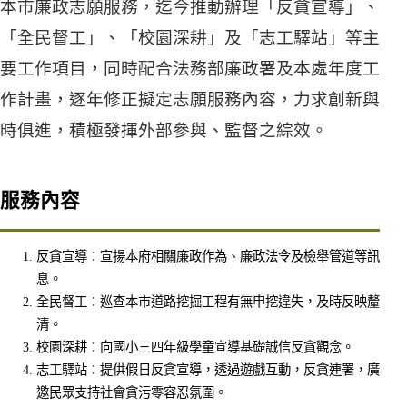
本市廉政志願服務，迄今推動辦理「反貪宣導」、
「全民督工」、「校園深耕」及「志工驛站」等主
要工作項目，同時配合法務部廉政署及本處年度工
作計畫，逐年修正擬定志願服務內容，力求創新與
時俱進，積極發揮外部參與、監督之綜效。
服務內容
反貪宣導：宣揚本府相關廉政作為、廉政法令及檢舉管道等訊
息。
全民督工：巡查本市道路挖掘工程有無申挖違失，及時反映釐
清。
校園深耕：向國小三四年級學童宣導基礎誠信反貪觀念。
志工驛站：提供假日反貪宣導，透過遊戲互動，反貪連署，廣
邀民眾支持社會貪污零容忍氛圍。