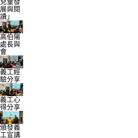
兒童發
展與閱
讀」
高伯陽
處長與
會
義工經
驗分享
義工心
得分享
頒發義
工宣講