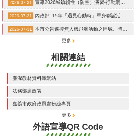
務
宣導2026城鎮韌性（防空）演習-行動網路降速演練
2026-07-31
陽
內政部115年「遇見心動時」單身聯誼活動網路報名資訊
2026-07-31
光
法
本市公告遙控無人機飛航活動之區域、時間及其他管理事項
2026-07-31
案
更多
檢
舉
相關連結
管
道
相
廉潔教材資料庫網站
關
連
法務部廉政署
結
嘉義市政府政風處粉絲專頁
資
訊
更多
公
開
外語宣導QR Code
專