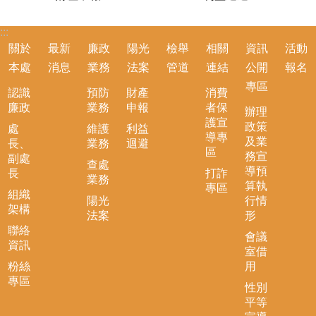
:::
關於
最新
廉政
陽光
檢舉
相關
資訊
活動
本處
消息
業務
法案
管道
連結
公開
報名
專區
認識
預防
財產
消費
廉政
業務
申報
者保
辦理
護宣
政策
處
維護
利益
導專
及業
長、
業務
迴避
區
務宣
副處
查處
導預
長
打詐
業務
算執
專區
組織
陽光
行情
架構
法案
形
聯絡
會議
資訊
室借
粉絲
用
專區
性別
平等