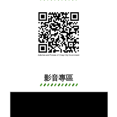
區
活
動
報
名
廉
政
平
臺
專
區
揭
影音專區
弊
者
保
護
專
區