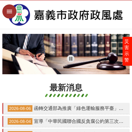
:::
跳到主要內容區塊
進
階
搜
尋
:::
災
害
示
關
警
於
本
處
最
最新消息
新
消
息
函轉交通部為推廣「綠色運輸服務平臺」上線服務
2026-08-06
廉
政
宣導「中華民國聯合國反貪腐公約第三次國家報告國際審查會議」會議資訊
2026-08-04
業