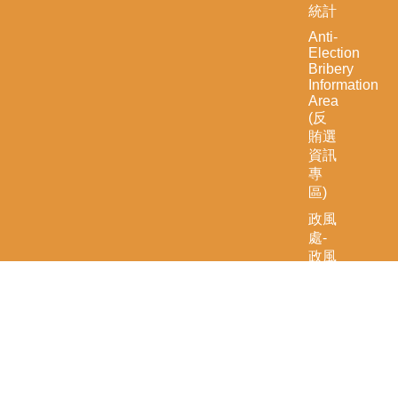
統計
Anti-
Election
Bribery
Information
Area
(反
賄選
資訊
專
區)
政風
處-
政風
業務
人員
性別
及承
受陳
情業
務工