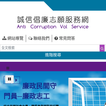
網站導覽
聯絡我們
常見問答
全文檢索
搜
進階搜尋
（另開新視窗）
選單
上一筆
暫停
下一筆
廉政民間守
門員─廉政志工