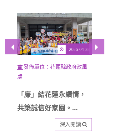
上一筆
下一筆
2026-04-28
發佈單位：花蓮縣政府政風
發佈單位
處
處
「廉」結花蓮永續情，
臺南市政
共築誠信好家園。...
工教育訓
聯繫會...
深入閱讀