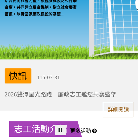
結合民間社會力量，積極參與預防和打擊
貪腐，共同建立反貪機制，樹立社會廉潔
價值，厚實國家廉政建設的基礎...
快訊
115-07-31
2026雙潭星光路跑 廉政志工邀您共襄盛舉
詳細閱讀
志工活動介紹
暫停
更多活動